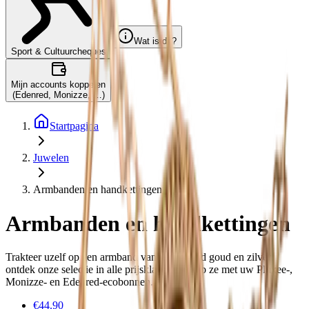
Wat is dit?
Sport & Cultuurcheques
Mijn accounts koppelen
(Edenred, Monizze, …)
Startpagina
Juwelen
Armbanden en handkettingen
Armbanden en handkettingen
Trakteer uzelf op een armband van gerecycled goud en zilver:
ontdek onze selectie in alle prijsklassen! Koop ze met uw Pluxee-,
Monizze- en Edenred-ecobonnen.
€44.90