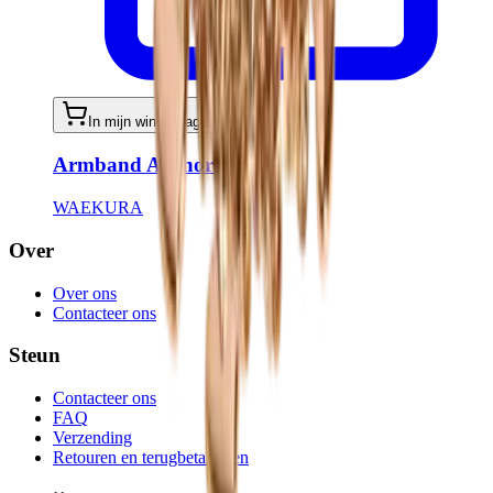
In mijn winkelwagen
Armband Aliénor
WAEKURA
Over
Over ons
Contacteer ons
Steun
Contacteer ons
FAQ
Verzending
Retouren en terugbetalingen