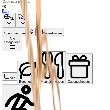
⌘K
Blog
NL
BE
Open user menu
Winkelwagen
Alle
categorieën
Alle
Ecocheques
Maaltijdcheques
Cadeaucheques