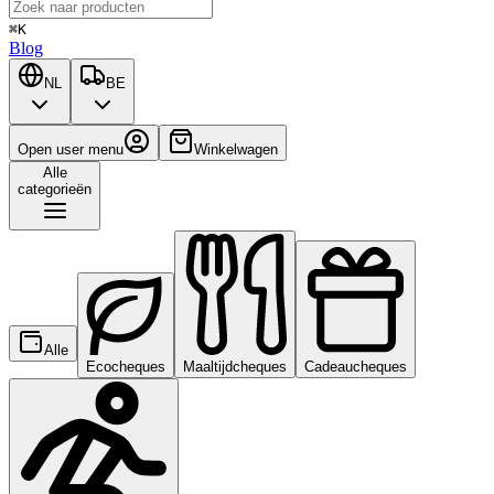
⌘K
Blog
NL
BE
Open user menu
Winkelwagen
Alle
categorieën
Alle
Ecocheques
Maaltijdcheques
Cadeaucheques