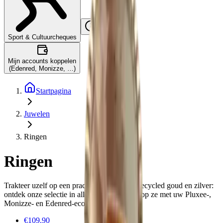
Wat is dit?
Sport & Cultuurcheques
Mijn accounts koppelen
(Edenred, Monizze, …)
Startpagina
Juwelen
Ringen
Ringen
Trakteer uzelf op een prachtige ring van gerecycled goud en zilver:
ontdek onze selectie in alle prijsklassen! Koop ze met uw Pluxee-,
Monizze- en Edenred-ecocheques.
€109.90