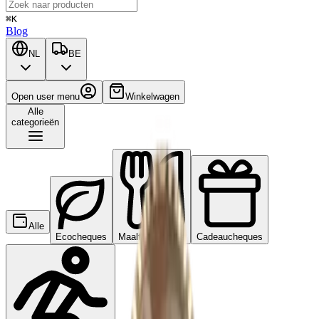
⌘K
Blog
NL
BE
Open user menu
Winkelwagen
Alle
categorieën
Alle
Ecocheques
Maaltijdcheques
Cadeaucheques