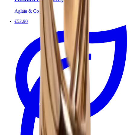
Aglaïa & Co
€52.90