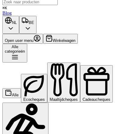
⌘K
Blog
NL
BE
Open user menu
Winkelwagen
Alle
categorieën
Alle
Ecocheques
Maaltijdcheques
Cadeaucheques