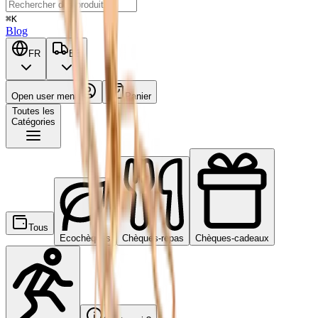
⌘K
Blog
FR
BE
Open user menu
Panier
Toutes les
Catégories
Tous
Ecochèques
Chèques-repas
Chèques-cadeaux