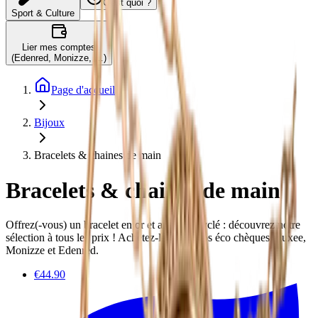
C'est quoi ?
Sport & Culture
Lier mes comptes
(Edenred, Monizze, …)
Page d'accueil
Bijoux
Bracelets & chaines de main
Bracelets & chaines de main
Offrez(-vous) un bracelet en or et argent recyclé : découvrez notre
sélection à tous les prix ! Achetez-les avec vos éco chèques Pluxee,
Monizze et Edenred.
€44.90