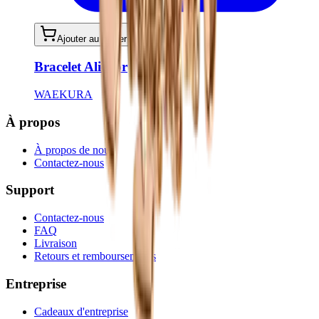
Ajouter au panier
Bracelet Aliénor
WAEKURA
À propos
À propos de nous
Contactez-nous
Support
Contactez-nous
FAQ
Livraison
Retours et remboursements
Entreprise
Cadeaux d'entreprise