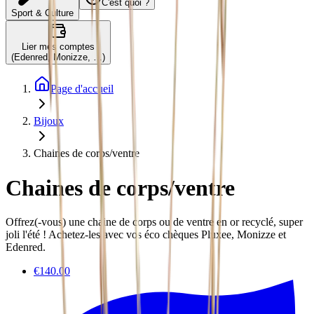
C'est quoi ?
Sport & Culture
Lier mes comptes
(Edenred, Monizze, …)
Page d'accueil
Bijoux
Chaines de corps/ventre
Chaines de corps/ventre
Offrez(-vous) une chaine de corps ou de ventre en or recyclé, super
joli l'été ! Achetez-les avec vos éco chèques Pluxee, Monizze et
Edenred.
€140.00