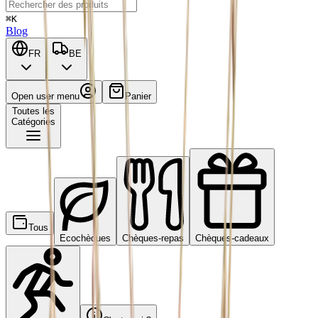
⌘K
Blog
FR
BE
Open user menu
Panier
Toutes les
Catégories
Tous
Ecochèques
Chèques-repas
Chèques-cadeaux