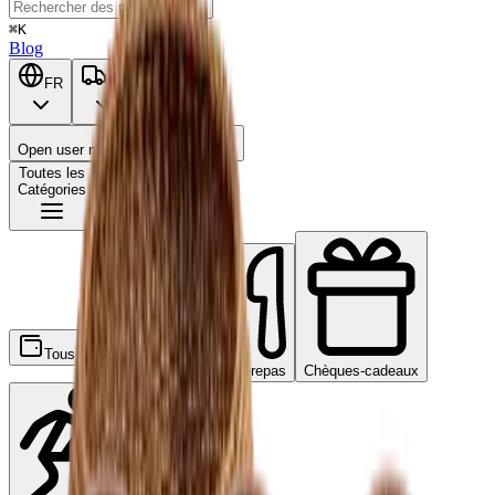
⌘K
Blog
FR
BE
Open user menu
Panier
Toutes les
Catégories
Tous
Ecochèques
Chèques-repas
Chèques-cadeaux