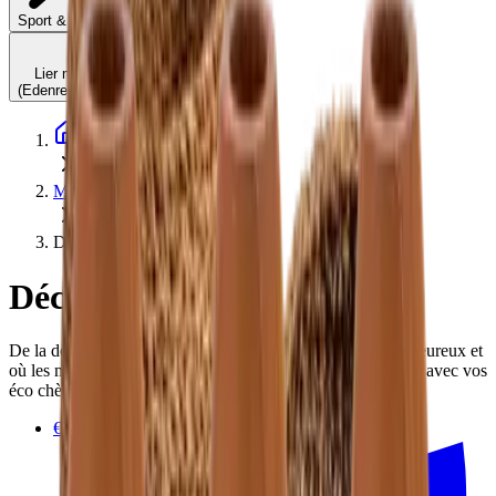
C'est quoi ?
Sport & Culture
Lier mes comptes
(Edenred, Monizze, …)
Page d'accueil
Maison
Décoration
Décoration
De la déco eco-friendly, minimaliste, pour un intérieur chaleureux et
où les matières naturelles sont à l'honneur. Achetez en ligne avec vos
éco chèques Monizze, Pluxee et Edenred.
€109.95