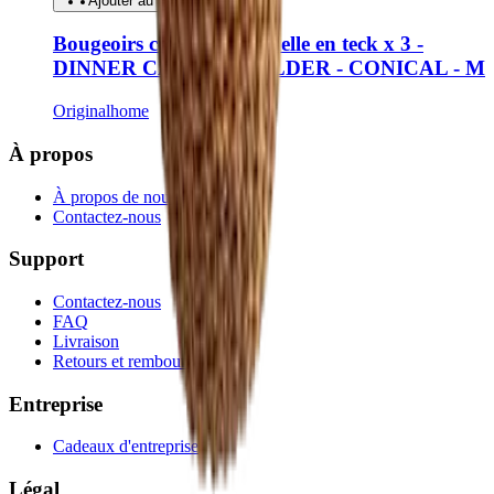
Ajouter au panier
Bougeoirs conique chandelle en teck x 3 -
DINNER CANDLE HOLDER - CONICAL - M
Originalhome
À propos
À propos de nous
Contactez-nous
Support
Contactez-nous
FAQ
Livraison
Retours et remboursements
Entreprise
Cadeaux d'entreprise
Légal