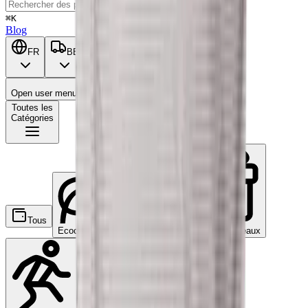
⌘K
Blog
FR
BE
Open user menu
Panier
Toutes les
Catégories
Tous
Ecochèques
Chèques-repas
Chèques-cadeaux