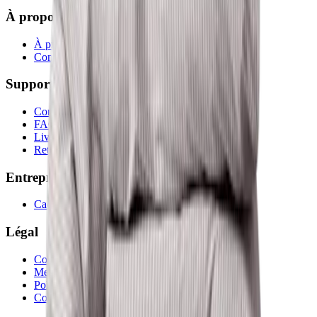
À propos
À propos de nous
Contactez-nous
Support
Contactez-nous
FAQ
Livraison
Retours et remboursements
Entreprise
Cadeaux d'entreprise
Légal
Conditions générales
Mentions légales
Politique de confidentialité
Cookies