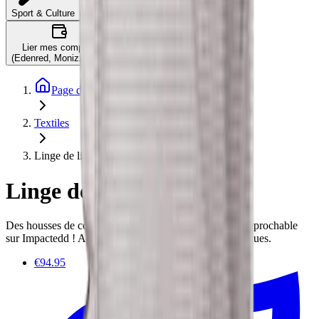
C'est quoi ?
Sport & Culture
Lier mes comptes
(Edenred, Monizze, …)
Page d'accueil
Textiles
Linge de lit
Linge de lit
Des housses de couettes et taies d'oreiller de qualité irréprochable
sur Impactedd ! Achetez-les en ligne avec vos éco chèques.
€94.95