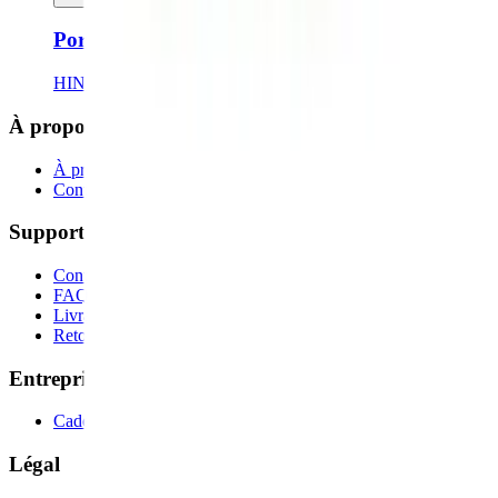
Porte monnaie LILI - Sapin
HINDBAG
À propos
À propos de nous
Contactez-nous
Support
Contactez-nous
FAQ
Livraison
Retours et remboursements
Entreprise
Cadeaux d'entreprise
Légal