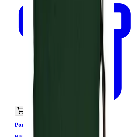
Ajouter au panier
Porte monnaie LILI - Blue Navy
HINDBAG