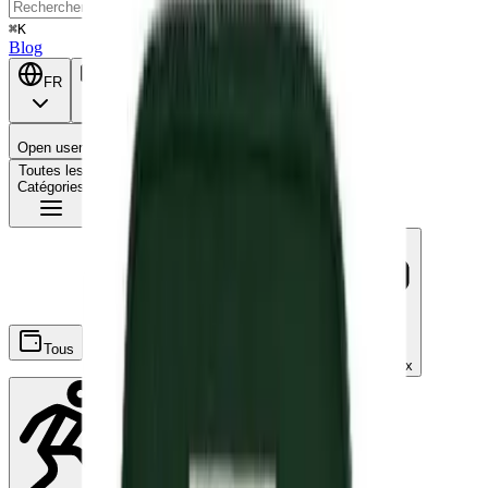
⌘K
Blog
FR
BE
Open user menu
Panier
Toutes les
Catégories
Tous
Ecochèques
Chèques-repas
Chèques-cadeaux