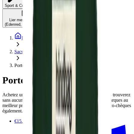
C'est quoi ?
Sport & Culture
Lier mes comptes
(Edenred, Monizze, …)
Page d'accueil
Sacs, valises & portefeuilles
Portefeuilles
Portefeuilles
Achetez un portefeuille eco-friendly sur Impactedd ! Vous trouverez
sans aucun doute votre bonheur dans cette sélection de marques au
meilleur prix. Tous les produits sont achetables avec les éco-chèques
également.
€15.00