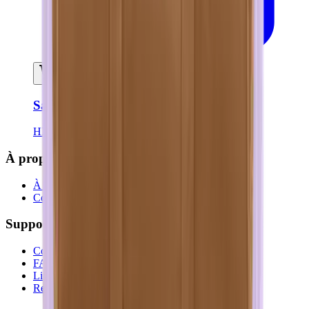
Ajouter au panier
Sac week end GABRIEL - Cannelle
HINDBAG
À propos
À propos de nous
Contactez-nous
Support
Contactez-nous
FAQ
Livraison
Retours et remboursements