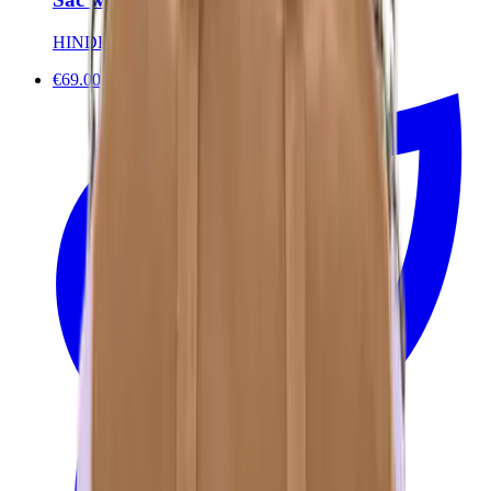
HINDBAG
€69.00