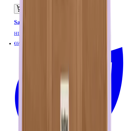
Ajouter au panier
Sac week end GABRIEL - Lilas
HINDBAG
€69.00