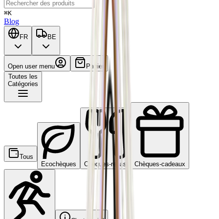
⌘K
Blog
FR
BE
Open user menu
Panier
Toutes les
Catégories
Tous
Ecochèques
Chèques-repas
Chèques-cadeaux