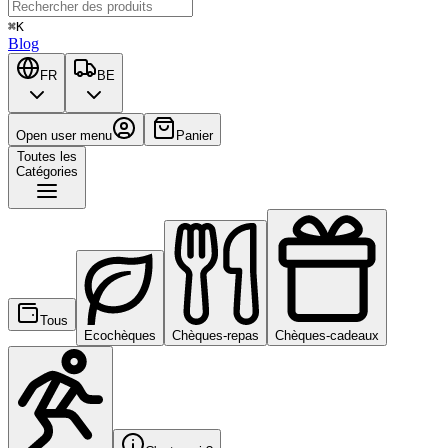
⌘K
Blog
FR
BE
Open user menu
Panier
Toutes les
Catégories
Tous
Ecochèques
Chèques-repas
Chèques-cadeaux