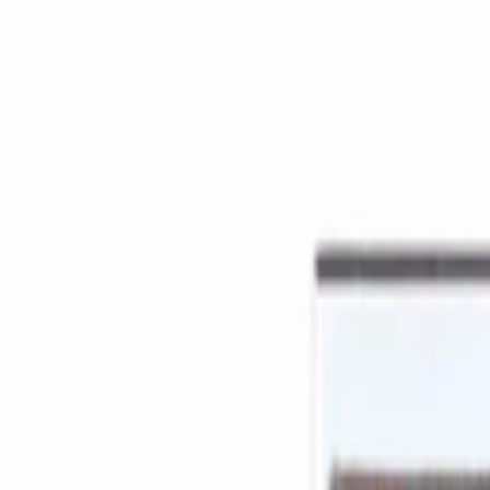
Le
paradis
pour vos chèques
Activer mes avantages