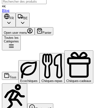
⌘K
Blog
FR
BE
Open user menu
Panier
Toutes les
Catégories
Tous
Ecochèques
Chèques-repas
Chèques-cadeaux