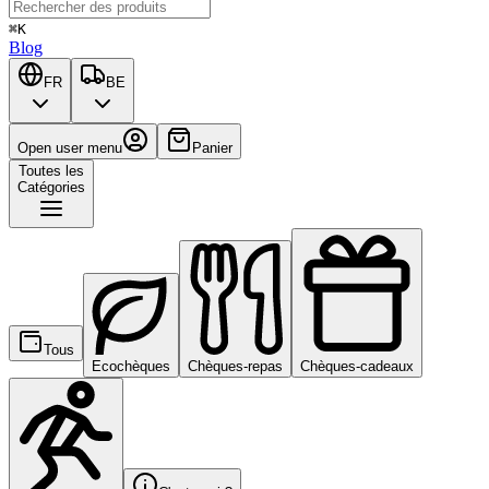
⌘K
Blog
FR
BE
Open user menu
Panier
Toutes les
Catégories
Tous
Ecochèques
Chèques-repas
Chèques-cadeaux