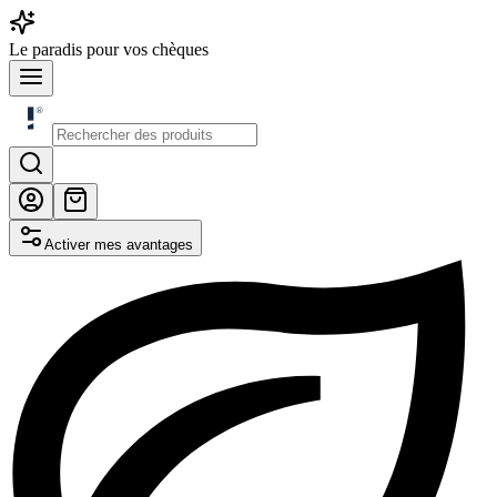
Le
paradis
pour vos chèques
Activer mes avantages