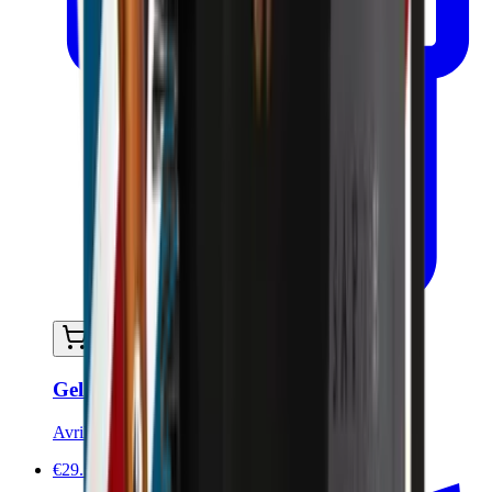
Ajouter au panier
Gel coiffant et fixant cheveux et sourcils
Avril
€29.50