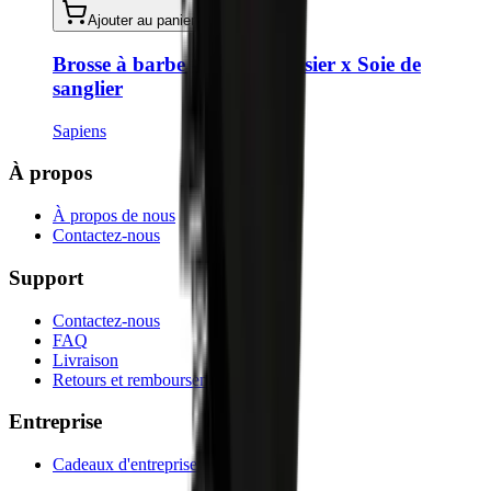
Ajouter au panier
Brosse à barbe - Bois de cerisier x Soie de
sanglier
Sapiens
À propos
À propos de nous
Contactez-nous
Support
Contactez-nous
FAQ
Livraison
Retours et remboursements
Entreprise
Cadeaux d'entreprise