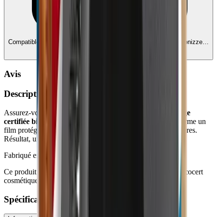
Compatible avec Ecochèques et Chèques-cadeaux
Edenred, Monizze…
— liez vos comptes
Avis
Description
Assurez-vous un rasage en douceur avec la
crème de rasage
certifiée bio Avril !
Sa formule enrichie à l’aloe vera bio forme un
film protégeant votre peau des irritations et des micro-coupures.
Résultat, un rasage de près ultra confortable !
Fabriqué en France
Ce produit est achetable en éco-chèques car il est labélisé Ecocert
cosmétique biologique.
Spécifications