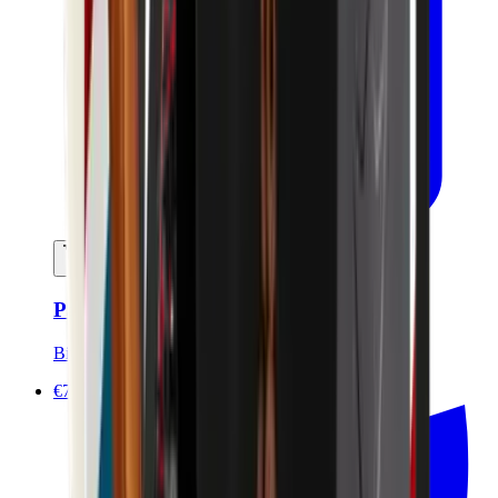
Ajouter au panier
Pain de rasage solide - 90g
Bivouak
€7.00