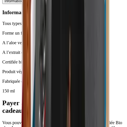
Informations techniques
Ingrédients
Conseils d'utilisation
Informations techniques
Tous types de peaux
Forme un film protecteur contre les irritations
A l’aloe vera bio *
A l’extrait de bourgeon de hêtre bio *
Certifiée bio par Ecocert
Produit végan
Fabriquée en France
150 ml
Payer avec Ecochèques et Chèques-
cadeaux
Vous pouvez payer Crème de rasage Homme 150ml - Certifiée Bio