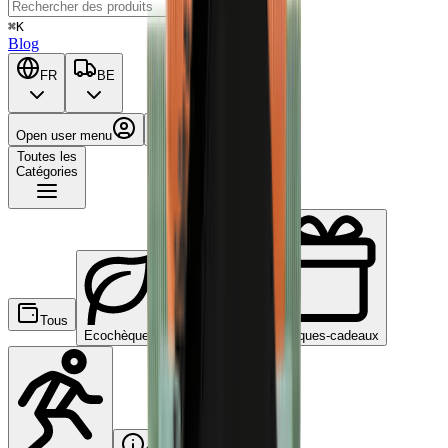
⌘K
Blog
FR
BE
Open user menu
Panier
Toutes les
Catégories
Tous
Ecochèques
Chèques-repas
Chèques-cadeaux