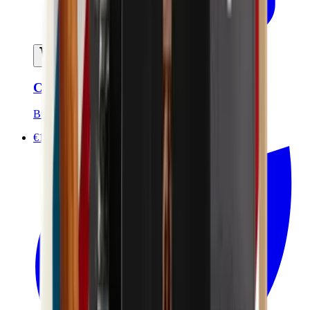
Ajouter au panier
Crème à raser certifié bio - 120ml
Bivouak
€10.00