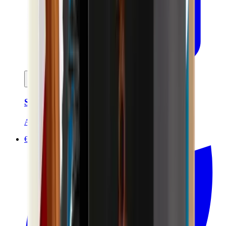
Ajouter au panier
Soin anti-âge Homme 50ml - Certifié Bio
Avril
€22.90