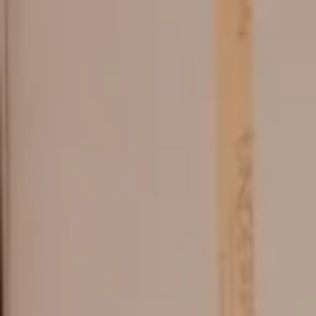
Le
paradis
pour vos chèques
Activer mes avantages