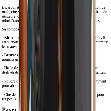
Bicarbonate de sodium, beurre de karité, huile de coco, amidon de
maïs, cire de carnauba, huiles essentielles de bergamotte, de baie de
genièvre, d'elemi et d'écorce de cèdre de l'Atlas, substance
odoriférante présente à l’état naturel dans les huiles essentielles.
Sa composition est très simple, avec notamment :
-
Bicarbonate de sodium :
produit multi-usages par excellence, il
est surtout connu comme un excellent agent déodorant qui neutralise
les mauvaises odeurs.
-
Beurre de karité :
connu pour ses vertues hydratantes et
nourrissantes, il va prendre soin de vos aisselles en douceur.
-
Huile de coco :
très nourrissante, elle réduit considérablement la
déshydratation de la peau en plus d'avoir des propriétés apaisantes.
- Poudre d'amidon de maïs : il est connu en cosmétique notamment
pour absorber l'humidité, idéal dans un déodorant !
- Cire de carnauba : elle assouplit les tissus et est donc idéale pour
les peaux sensibles, fragiles et irritées.
Payer avec Ecochèques et Chèques-