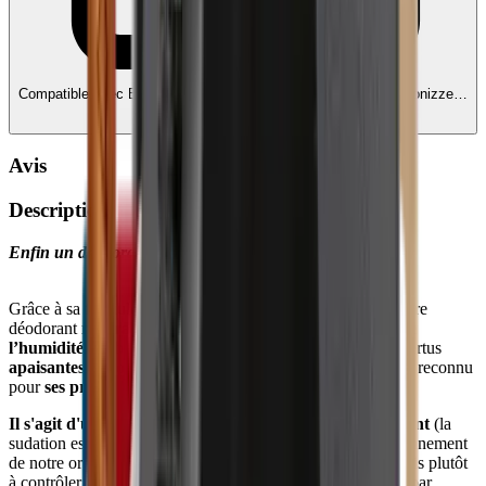
Compatible avec Ecochèques et Chèques-cadeaux
Edenred, Monizze…
— liez vos comptes
Avis
Description
Enfin un déodorant 100% naturel qui marche !
Grâce à sa formule 100% naturelle, testée et approuvée, notre
déodorant
neutralise naturellement les odeurs et absorbe
l’humidité.
Le beurre de karité et l’huile de coco ont des vertus
apaisantes et nourrissantes
. Le bicarbonate de sodium est reconnu
pour
ses propriétés d’agent déodorant
.
Il s'agit d'un déodorant. Ce n'est PAS un anti-transpirant
(la
sudation est normale, naturelle et nécessaire au bon fonctionnement
de notre organisme. Nous ne cherchons pas à la stopper mais plutôt
à contrôler les effets néfastes comme les mauvaises odeurs par