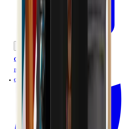
Ajouter au panier
Crème à raser certifié bio - 120ml
Bivouak
€10.00