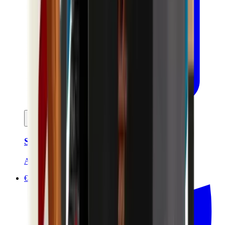
Ajouter au panier
Soin anti-âge Homme 50ml - Certifié Bio
Avril
€22.90