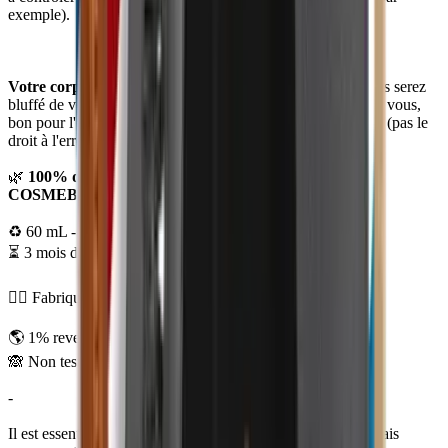
exemple).
Votre corps va vous remercier de le laisser respirer.
Vous serez
bluffé de voir que vous pouvez trouver un produit bon pour vous,
bon pour l'environnement mais surtout
diablement efficace
(pas le
droit à l'erreur pour un déodorant).
🌿
100% d'origine naturelle & 59,73% bio - LABEL
COSMEBIO
♻️ 60 mL - Packaging en carton biodégradable
⏳ 3 mois d'utilisation en moyenne
✊🏼 Fabriqué en France
🌎 1% reversé pour la Planète
🙈 Non testé sur animaux
-
Il est essentiel d'adopter
une routine de soins naturelle
. Mais