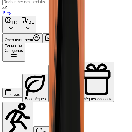
⌘K
Blog
FR
BE
Open user menu
Panier
Toutes les
Catégories
Tous
Ecochèques
Chèques-repas
Chèques-cadeaux