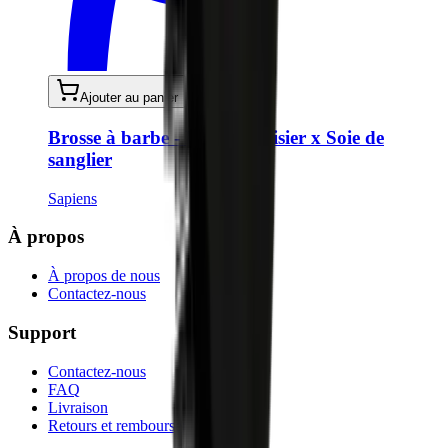
Ajouter au panier
Brosse à barbe - Bois de cerisier x Soie de
sanglier
Sapiens
À propos
À propos de nous
Contactez-nous
Support
Contactez-nous
FAQ
Livraison
Retours et remboursements