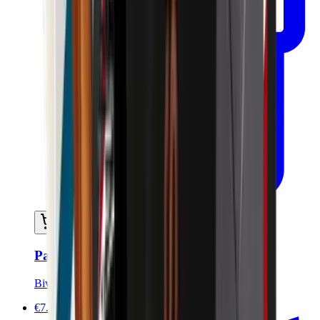
Ajouter au panier
Pain de rasage solide - 90g
Bivouak
€7.00