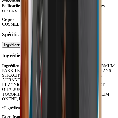
concernant le déodorant, on est souvent plus regardant sur
l’efficacité plutôt que sur la composition
. Pourtant quelques
critères simples permettent de s’y retrouver.
Ce produit est achetable en éco-chèques car il est labéllisé
COSMEBIO et de la gamme en route vers le zéro déchet.
Spécifications
Ingrédients
Conseils d'utilisation
Ingrédients
Ingrédients
: SODIUM BICARBONATE, BUTYROSPERMUM
PARKII BUTTER*, COCOS NU- CIFERA OIL*, ZEA MAYS
STRACH*, COPERNICIA CERIFERA CERA*, CITRUS
AURANTIUM BERGAMIA PEEL OIL*, CANARIUM
LUZONICUM GUM OIL, CEDRUS ATLANTICA WOOD
OIL*, JUNIPERUS COMMUNIS FRUIT OIL*,
TOCOPHEROL, HELIANTHUS ANNUUS SEED OIL, LIM-
ONENE, LINALOOL, CITRAL, GERANIOL.
*Ingrédient issu de l’agriculture biologique
Et en français s'il vous plait ?