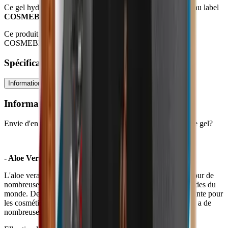
Ce gel hydratant est achetable avec des
éco-chèques
grâce au label
COSMEBIO
.
Ce produit est achetable en éco-chèques car il est labéllisé
COSMEBIO.
Spécifications
Informations techniques
Ingrédients
Conseils d'utilisation
Informations techniques
Envie d'en savoir plus sur les bienfaits des composants de ce gel?
- Aloe Vera
L'aloe vera est une plante utilisée depuis l'Antiquité et ce, pour de
nombreuses médecines traditionnelles dans les régions chaudes du
monde. De nos jours, nous utilisons principalement cette plante pour
les cosmétiques et les boissons. En cosmétologie, l'aloe vera a de
nombreuses propriétés: