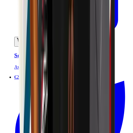
Ajouter au panier
Soin anti-âge Homme 50ml - Certifié Bio
Avril
€22.90