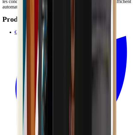
les conditions de votre émetteur. Les chèques disponibles s'affichent
automatiquement au paiement.
Produits associés
€42.90