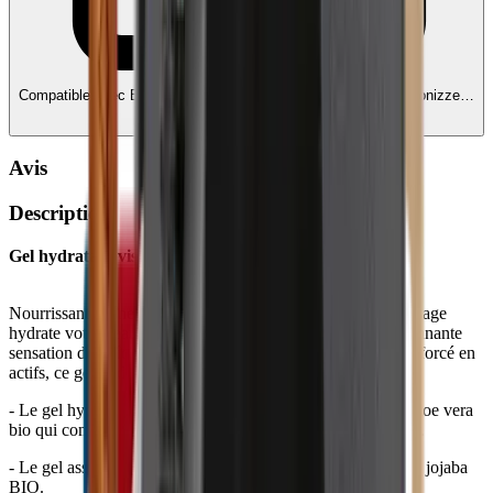
Compatible avec Ecochèques et Chèques-cadeaux
Edenred, Monizze…
— liez vos comptes
Avis
Description
Gel hydratant visage homme
Nourrissant et énergisant, ce gel crème hydratant pour le visage
hydrate votre peau efficacement tout en y déposant une étonnante
sensation de fraîcheur. 100% d'origine naturelle, BIO et renforcé en
actifs, ce gel hydratant pour homme est multi-actions:
- Le gel hydratant apaise et soulage la peau grâce au jus d'aloe vera
bio qui constitue un après-rasage soulageant le feu du rasoir.
- Le gel assouplit, lisse et régénère la peau grâce à l'huile de jojaba
BIO.