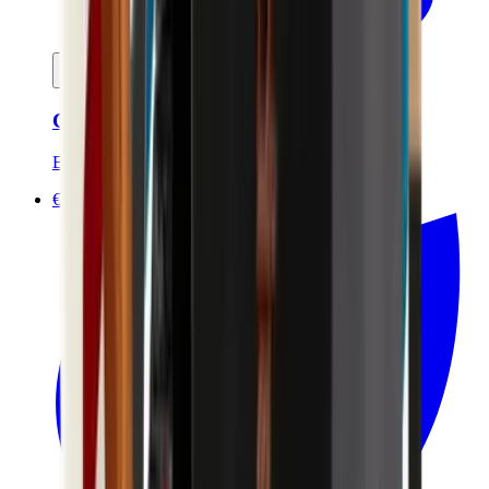
Ajouter au panier
Crème à raser certifié bio - 120ml
Bivouak
€10.00