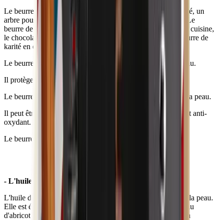
Le beurre de karité est une huile végétale provenant du karité, un
arbre poussant majoritairement dans les savanes africaines. Le
beurre de karité peut être utilisé dans différents domaines: la cuisine,
le chocolat ou encore les cosmétiques. Les propriétés du beurre de
karité en cosmétiques sont nombreuses:
Le beurre de karité protège contre le dessèchement de la peau.
Il protège la peau du soleil.
Le beurre de karité a des actions contre le vieillissement de la peau.
Il peut être efficace contre les inflammations et est également anti-
oxydant.
Le beurre de karité est également utilisé comme cicatrisant.
- L'huile de noyau d'abricot:
L'huile de noyau d'abricot permet de revitaliser et régénérer la peau.
Elle est également anti-âge et anti-oxydante. L'huile de noyau
d'abricot lutte efficacement contre le vieillissement cutané en