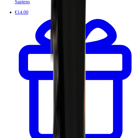
Sapiens
€14.00