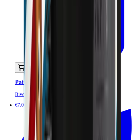
Ajouter au panier
Pain de rasage solide - 90g
Bivouak
€7.00