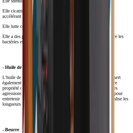
Elle stimule la production de collagène.
Elle cicatrise en diminuant le processus inflammatoire et en
accélérant la cicatrisation.
Elle lutte contre le vieillissement cutané.
Elle a des propriétés antiseptiques formant une barrière contre les
bactéries et les virus.
- Huile de jojoba
L'huile de jojoba permet d'apaiser les peaux sensibles. Cela sert
également à atténuer les cicatrices et les vergetures. Une autre
propriété de l'huile de jojoba est de protéger la peau contre les
agressions extérieures. L'huile de jojoba peut s'utiliser aussi pour
entretenir ses cheveux. En effet, elle nourrit, protège et revitalise les
longueurs et les pointes.
- Beurre de karité