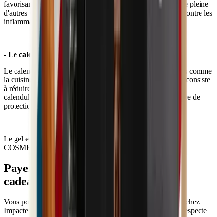
favorisant le renouvellement des cellules. Il s'agit d'une huile pleine
d'autres vertus: elle tonifie, hydrate, raffermit, nourrit, lutte contre les
inflammations, ...
- Le calendula:
Le calendula est une plante utilisée dans différents domaines comme
la cuisine, le textile, ou les cosmétiques. Sa vertu principale consiste
à réduire l'inconfort de la peau. En particulier, les pétales de
calendula permettent d'apaiser la peau, de former une barrière de
protection anti-oxydante et réduire les gênes cutanées.
Le gel est achetable avec des éco-chèques grâce au label
COSMEBIO.
Payer avec Ecochèques et Chèques-
cadeaux
Vous pouvez payer Gel hydratant visage certifié bio - 50ml chez
Impactedd avec Ecochèques et Chèques-cadeaux lorsqu'il respecte