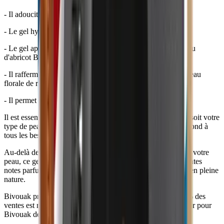
- Il adoucit la peau du visage grâce au beurre de karité BIO.
- Le gel hydratant purifie la peau grâce au cyprès.
- Le gel apporte un effet bonne mine grâce à l'huile de noyau
d'abricot BIO.
- Il raffermit, rafraîchit et tonifie la peau du visage grâce à l'eau
florale de romarin BIO.
- Il permet de cicatriser la peau grâce au calendula.
Il est essentiel d'adopter une bonne routine visage, quelque soit votre
type de peau. En bref, il s'agit d'un hydratant visage qui répond à
tous les besoins de la peau des hommes: simple et efficace.
Au-delà de protéger des agressions extérieures et d'hydrater votre
peau, ce gel hydratant naturel laisse délicatement des éclatantes
notes parfumées, boisées et sauvages qui vous transportent en pleine
nature.
Bivouak produit ses cosmétiques en France et à la main. 1% des
ventes est reversé pour la planète. Par ailleurs, il tient à coeur pour
Bivouak de ne pas tester ses produits sur des animaux.