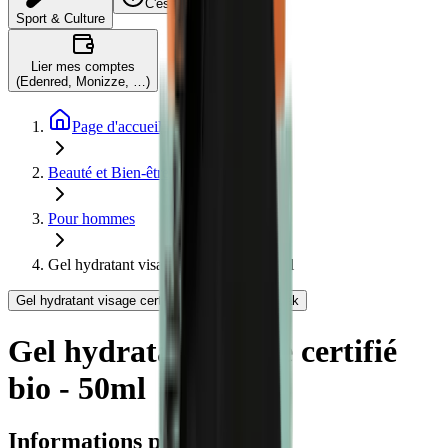
C'est quoi ?
Sport & Culture
Lier mes comptes
(Edenred, Monizze, …)
Page d'accueil
Beauté et Bien-être
Pour hommes
Gel hydratant visage certifié bio - 50ml
Gel hydratant visage certifié bio - 50ml - Bivouak
Gel hydratant visage certifié
bio - 50ml
Informations produit