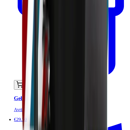
Ajouter au panier
Gel coiffant et fixant cheveux et sourcils
Avril
€29.50