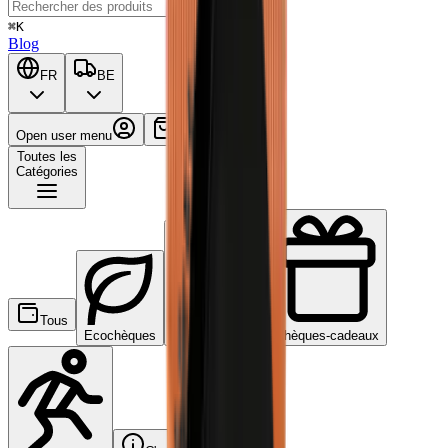
⌘K
Blog
FR
BE
Open user menu
Panier
Toutes les
Catégories
Tous
Ecochèques
Chèques-repas
Chèques-cadeaux