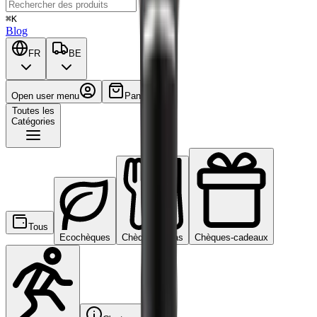
⌘K
Blog
FR
BE
Open user menu
Panier
Toutes les
Catégories
Tous
Ecochèques
Chèques-repas
Chèques-cadeaux