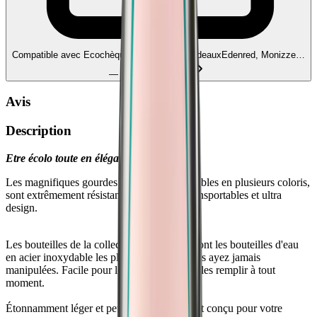
Compatible avec Ecochèques et Chèques-cadeaux
Edenred, Monizze…
— liez vos comptes
Avis
Description
Etre écolo toute en élégance...
Les magnifiques gourdes 24Bottles, disponibles en plusieurs coloris,
sont extrêmement résistantes, facilement transportables et ultra
design.
Les bouteilles de la collection "URBAN" sont les bouteilles d'eau
en acier inoxydable les plus légères que vous ayez jamais
manipulées. Facile pour le transport et pour les remplir à tout
moment.
Étonnamment léger et peu encombrant, il est conçu pour votre