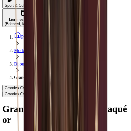
C'est quoi ?
Sport & Culture
Lier mes comptes
(Edenred, Monizze, …)
Page d'accueil
Mode
Bijoux
Grandes Créoles Bella - Plaqué or
Grandes Créoles Bella - Plaqué or - Aglaïa & Co
Grandes Créoles Bella - Plaqué or - Aglaïa & Co
Grandes Créoles Bella - Plaqué
or