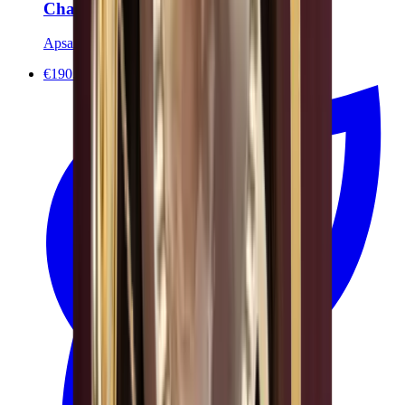
Chaîne de corps HÉLIOS
Apsara Jewels
€190.00