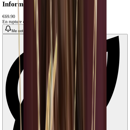
Informations produit
€69.90
En rupture de stock
Me notifier quand disponible