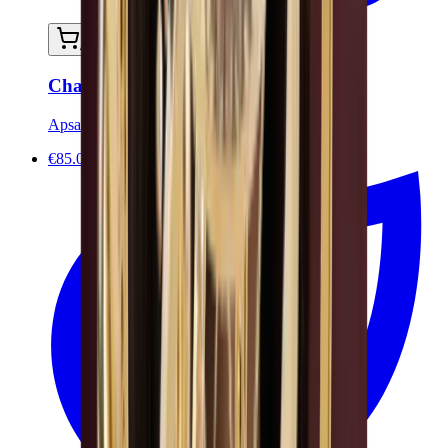
Ajouter au panier
Chaîne de corps NYMPHEA
Apsara Jewels
€85.00