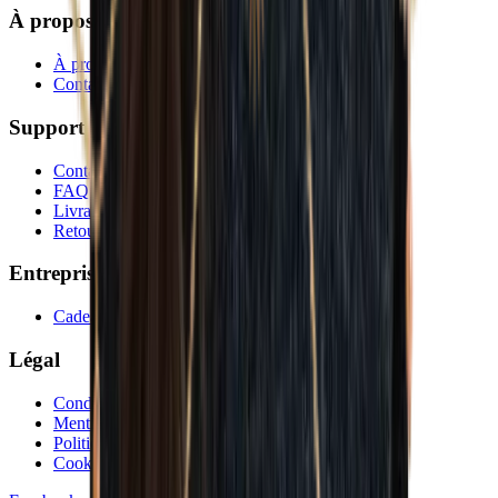
À propos
À propos de nous
Contactez-nous
Support
Contactez-nous
FAQ
Livraison
Retours et remboursements
Entreprise
Cadeaux d'entreprise
Légal
Conditions générales
Mentions légales
Politique de confidentialité
Cookies