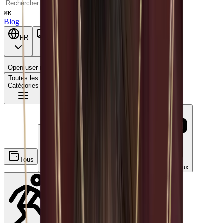
⌘K
Blog
FR
BE
Open user menu
Panier
Toutes les
Catégories
Tous
Ecochèques
Chèques-repas
Chèques-cadeaux