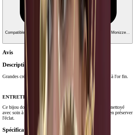
Compatible avec Ecochèques et Chèques-cadeaux
Edenred, Monizze…
— liez vos comptes
Avis
Description
Grandes créoles ornées de délicates petites boules dorées à l'or fin.
ENTRETIEN
Ce bijou doit être conservé dans un endroit frais et sec et nettoyé
avec soin à l'aide d'un chiffon doux et non abrasif afin d'en préserver
l'éclat.
Spécifications