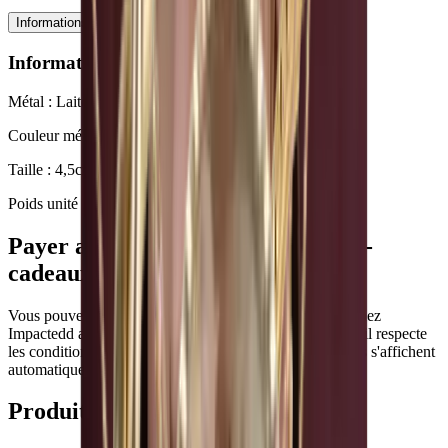
Informations techniques
Informations techniques
Métal : Laiton doré à l'or fin 24 carats
Couleur métal : Jaune
Taille : 4,5cm x 4,5cm
Poids unité : 4,64g
Payer avec Ecochèques et Chèques-
cadeaux
Vous pouvez payer Grandes Créoles Bella - Plaqué or chez
Impactedd avec Ecochèques et Chèques-cadeaux lorsqu'il respecte
les conditions de votre émetteur. Les chèques disponibles s'affichent
automatiquement au paiement.
Produits associés