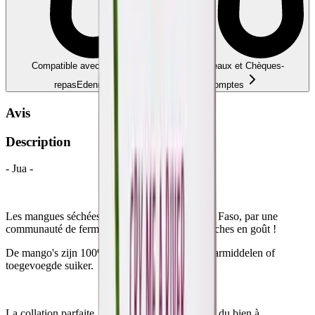
Compatible avec Ecochèques, Chèques-cadeaux et Chèques-
repas
Edenred, Monizze… — liez vos comptes
Avis
Description
- Jua -
Les mangues séchées sont cultivées au Burkina Faso, par une
communauté de fermiers. Ils sont délicieux et riches en goût !
De mango's zijn 100% natuurlijk, zonder bewaarmiddelen of
toegevoegde suiker.
La collation parfaite, saine et délicieuse, qui fait du bien à