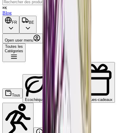
⌘K
Blog
FR
BE
Open user menu
Panier
Toutes les
Catégories
Tous
Ecochèques
Chèques-repas
Chèques-cadeaux