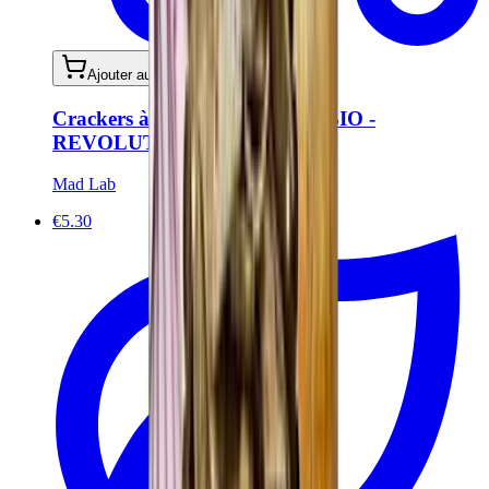
Ajouter au panier
Crackers à la tomate et basilic BIO -
REVOLUTION 909
Mad Lab
€5.30