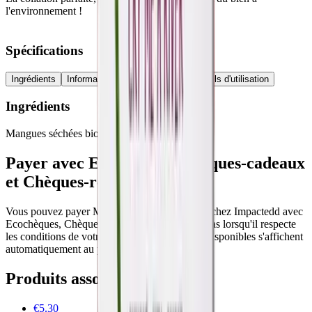
l'environnement !
Spécifications
Ingrédients
Informations nutritionnelles
Conseils d'utilisation
Ingrédients
Mangues séchées bio
Payer avec Ecochèques, Chèques-cadeaux
et Chèques-repas
Vous pouvez payer Mangue séchée 125g BIO chez Impactedd avec
Ecochèques, Chèques-cadeaux et Chèques-repas lorsqu'il respecte
les conditions de votre émetteur. Les chèques disponibles s'affichent
automatiquement au paiement.
Produits associés
€5.30