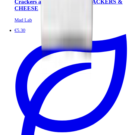
Crackers au fromage BIO - CRACKERS &
CHEESE
Mad Lab
€5.30