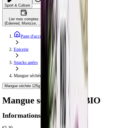
C'est quoi ?
Sport & Culture
Lier mes comptes
(Edenred, Monizze, …)
Page d'accueil
Epicerie
Snacks apéro
Mangue séchée 125g BIO
Mangue séchée 125g BIO - JUA
Mangue séchée 125g BIO
Informations produit
€5.30