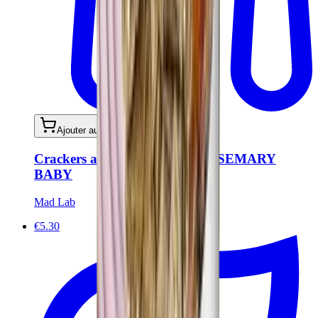
Ajouter au panier
Crackers au romarin BIO - ROSEMARY
BABY
Mad Lab
€5.30