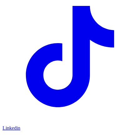
Linkedin