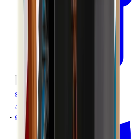
Ajouter au panier
Soin anti-âge Homme 50ml - Certifié Bio
Avril
€22.90