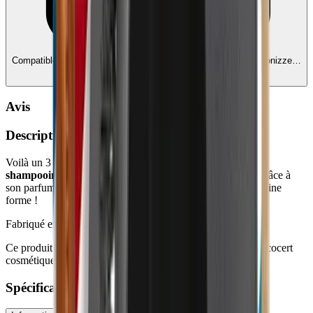
Compatible avec Ecochèques et Chèques-cadeaux
Edenred, Monizze…
— liez vos comptes
Avis
Description
Voilà un 3 en 1 ultra pratique : visage, corps et cheveux, le
shampooing douche certifié bio Avril
sait tout faire ! Et grâce à
son parfum frais et tonique, vous démarrez la journée en pleine
forme !
Fabriqué en France
Ce produit est achetable en éco-chèques car il est labélisé Ecocert
cosmétique biologique.
Spécifications