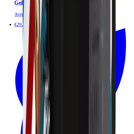
Gel coiffant et fixant cheveux et sourcils
Avril
€29.50