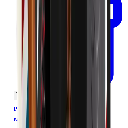
Ajouter au panier
Pain de rasage solide - 90g
Bivouak