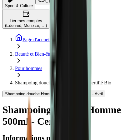
C'est quoi ?
Sport & Culture
Lier mes comptes
(Edenred, Monizze, …)
Page d'accueil
Beauté et Bien-être
Pour hommes
Shampoing douche Homme 500ml - Certifié Bio
Shampoing douche Homme 500ml - Certifié Bio - Avril
Shampoing douche Homme
500ml - Certifié Bio
Informations produit