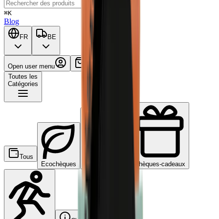
⌘K
Blog
FR
BE
Open user menu
Panier
Toutes les
Catégories
Tous
Ecochèques
Chèques-repas
Chèques-cadeaux