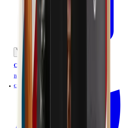
Ajouter au panier
Crème à raser certifié bio - 120ml
Bivouak
€10.00