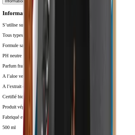
Informations techniques
Ingrédients
Conseils d'utilisation
Informations techniques
S’utilise sur le visage, le corps et cheveux
Tous types de peaux et de cheveux
Formule sans savon
PH neutre
Parfum frais et tonique
A l’aloe vera bio *
A l’extrait de bourgeon de hêtre bio *
Certifié bio par Ecocert
Produit végan
Fabriqué en France
500 ml