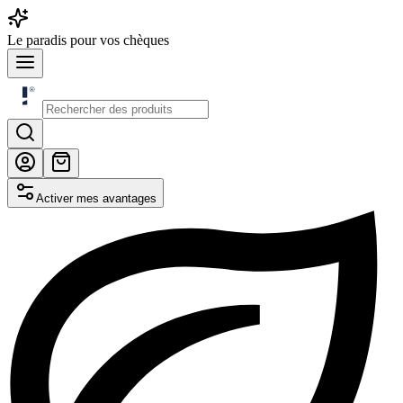
Le
paradis
pour vos chèques
Activer mes avantages