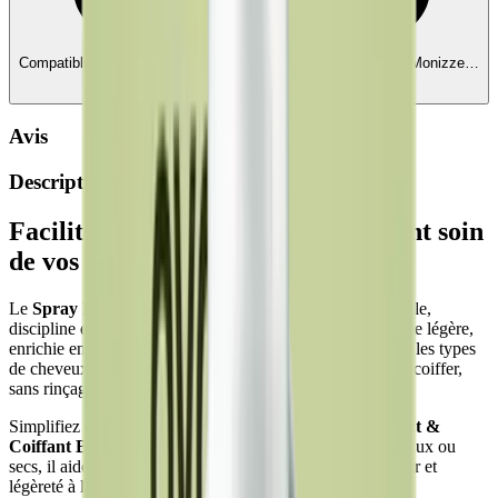
Compatible avec Ecochèques et Chèques-cadeaux
Edenred, Monizze…
— liez vos comptes
Avis
Description
Facilitez le démêlage tout en prenant soin
de vos cheveux
Le
Spray Démêlant & Coiffant Certifié Bio Avril
démêle,
discipline et facilite le coiffage en un seul geste. Sa formule légère,
enrichie en ingrédients d'origine naturelle, convient à tous les types
de cheveux et laisse la chevelure douce, souple et facile à coiffer,
sans rinçage.
Simplifiez votre routine capillaire avec le
Spray Démêlant &
Coiffant Bio Avril
. Adapté aux cheveux fins, gras, normaux ou
secs, il aide à éliminer les nœuds tout en apportant douceur et
légèreté à la fibre capillaire.