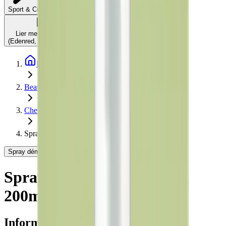
C'est quoi ?
Sport & Culture
Lier mes comptes
(Edenred, Monizze, …)
Page d'accueil
Beauté et Bien-être
Cheveux
Spray démêlant & coiffant 200ml - Certifié Bio
Spray démêlant & coiffant 200ml - Certifié Bio - Avril
Spray démêlant & coiffant
200ml - Certifié Bio
Informations produit