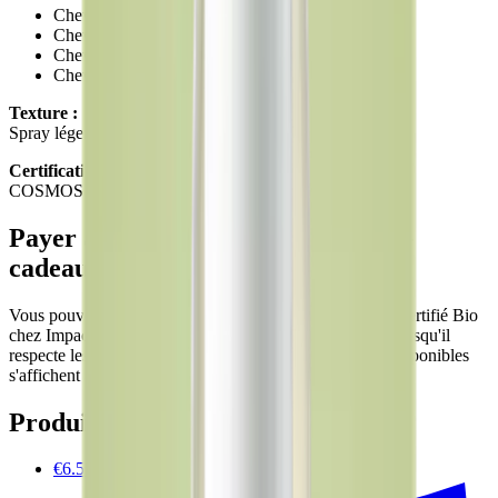
Cheveux fins
Cheveux gras
Cheveux normaux
Cheveux secs
Texture :
Spray léger sans rinçage
Certification :
COSMOS ORGANIC certifié par Ecocert Greenlife
Payer avec Ecochèques et Chèques-
cadeaux
Vous pouvez payer Spray démêlant & coiffant 200ml - Certifié Bio
chez Impactedd avec Ecochèques et Chèques-cadeaux lorsqu'il
respecte les conditions de votre émetteur. Les chèques disponibles
s'affichent automatiquement au paiement.
Produits associés
€6.50