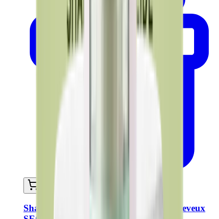
Ajouter au panier
Shampoing solide saponifié à froid - Cheveux
SECS ET ABÏMÉS 60g - Certifié Bio