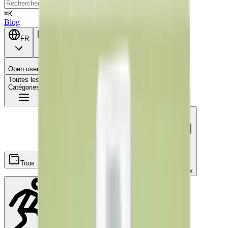
⌘K
Blog
FR
BE
Open user menu
Panier
Toutes les
Catégories
Tous
Ecochèques
Chèques-repas
Chèques-cadeaux