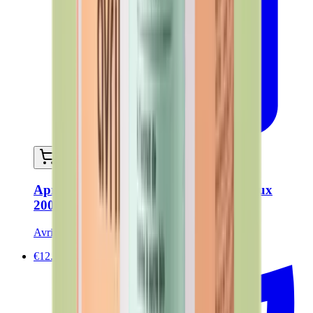
Ajouter au panier
Après-shampoing - Tous types de cheveux
200ml - Certifié Bio
Avril
€12.50