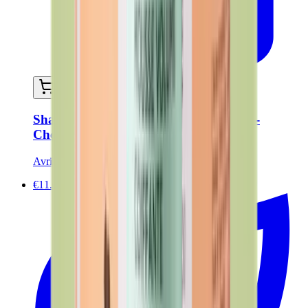
Ajouter au panier
Shampoing solide saponifié à froid 60g -
Cheveux GRAS - Certifié Bio
Avril
€11.00