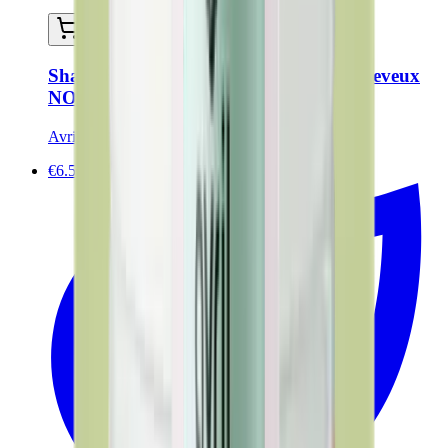
Ajouter au panier
Shampoing solide saponifié à froid - Cheveux
NORMAUX 60g - Certifié Bio
Avril
€6.50