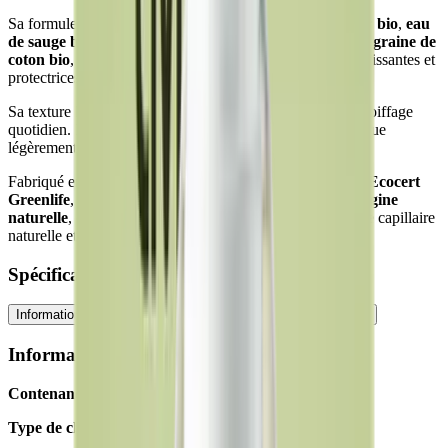
Sa formule est enrichie en
eau florale de fleur d'oranger bio
,
eau
de sauge bio
,
jus de feuille d'aloe vera bio
et
extrait de graine de
coton bio
, des actifs reconnus pour leurs propriétés adoucissantes et
protectrices.
Sa texture légère ne graisse pas les cheveux et facilite le coiffage
quotidien. Il peut être utilisé aussi bien sur cheveux secs que
légèrement humides, sans rinçage.
Fabriqué en France, certifié
COSMOS ORGANIC par Ecocert
Greenlife
, vegan et composé à
99 % d'ingrédients d'origine
naturelle
, ce spray s'intègre parfaitement dans une routine capillaire
naturelle et responsable.
Spécifications
Informations techniques
Ingrédients
Conseils d'utilisation
Informations techniques
Contenance :
200 ml
Type de cheveux :