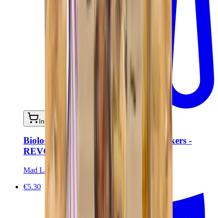
In mijn winkelwagen
Biologische tomaat en basilicum crackers -
REVOLUTION 909
Mad Lab
€5.30