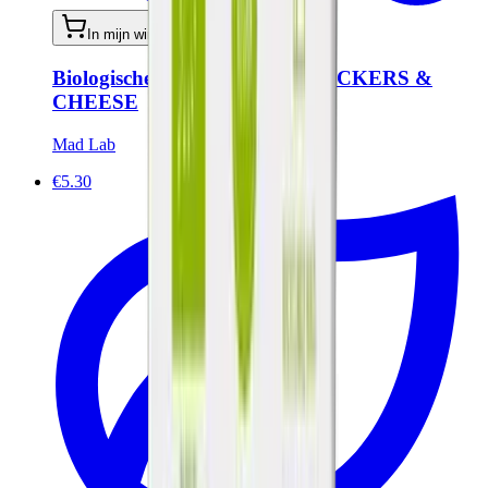
In mijn winkelwagen
Biologische kaascrackers - CRACKERS &
CHEESE
Mad Lab
€5.30