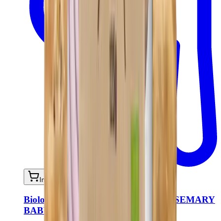
In mijn winkelwagen
Biologische rozemarijn crackers - ROSEMARY
BABY