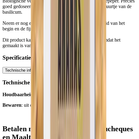
Biologische vegan crackers met basilicum en cayennepeper. Precies
goed gedoseerd, komt de pittigheid net na het frisse zuurtje van de
basilicum.
Neem er nog eentje om terug te keren naar de zoetheid van het
begin en de fijnproeverscyclus begint.
Dit product kan gekocht worden met eco-bonnen, omdat het
gemaakt is van biologisch geteelde ingrediënten.
Specificaties
Technische informatie
Ingrediënten
Technische informatie
Houdbaarheidsdatum
: 6 Maanden
Bewaren
: uit de buurt van warmte
Betalen met Ecocheques, Cadeaucheques
en Maaltijdcheques