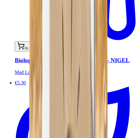
In mijn winkelwagen
Biologische Crakers met Nigel Seeds - NIGEL
Mad Lab
€5.30