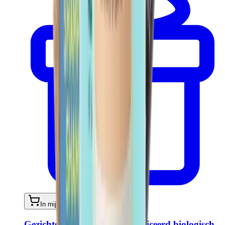
In mijn winkelwagen
Gezichtsscrub 50 ml - Gecertificeerd biologisch