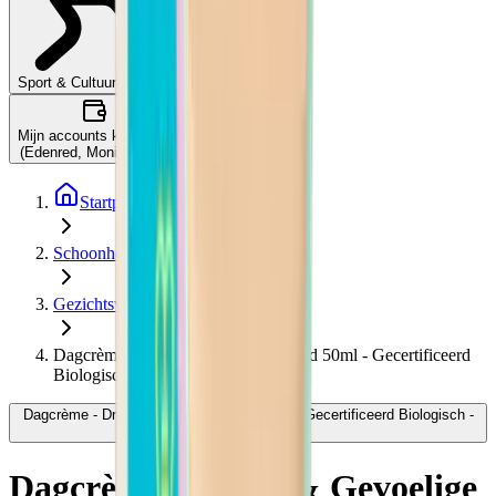
Wat is dit?
Sport & Cultuurcheques
Mijn accounts koppelen
(Edenred, Monizze, …)
Startpagina
Schoonheid & welzijn
Gezichtsverzorging
Dagcrème - Droge & Gevoelige Huid 50ml - Gecertificeerd
Biologisch
Dagcrème - Droge & Gevoelige Huid 50ml - Gecertificeerd Biologisch -
Avril
Dagcrème - Droge & Gevoelige