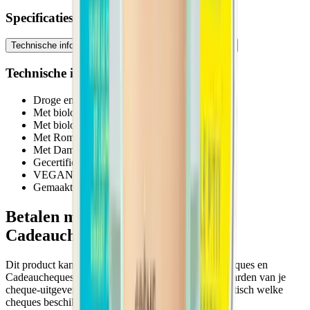
Specificaties
Technische informatie
Ingrediënten
Gebruiksadvies
Technische informatie
Droge en gevoelige huid
Met biologische abrikozenpitolie
Met biologische sheaboter
Met Romeins kamille bloemenwater
Met Damask roos extract
Gecertificeerd biologisch door Ecocert
VEGAN Product
Gemaakt in Frankrijk
Betalen met Ecocheques en
Cadeaucheques
Dit product kan je bij Impactedd betalen met Ecocheques en
Cadeaucheques wanneer het voldoet aan de voorwaarden van je
cheque-uitgever. Tijdens het afrekenen zie je automatisch welke
cheques beschikbaar zijn.