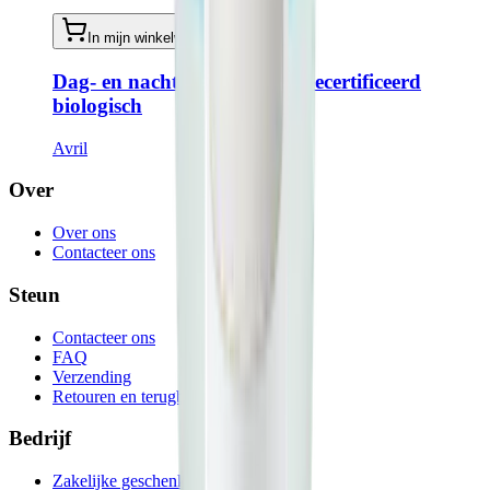
In mijn winkelwagen
Dag- en nachtcrème 50ml - Gecertificeerd
biologisch
Avril
Over
Over ons
Contacteer ons
Steun
Contacteer ons
FAQ
Verzending
Retouren en terugbetalingen
Bedrijf
Zakelijke geschenken