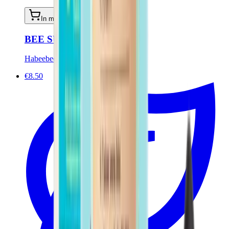
In mijn winkelwagen
BEE SURPRISED set
Habeebee
€8.50