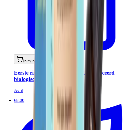
In mijn winkelwagen
Eerste rimpels crème 50 ml - Gecertificeerd
biologisch
Avril
€8.00