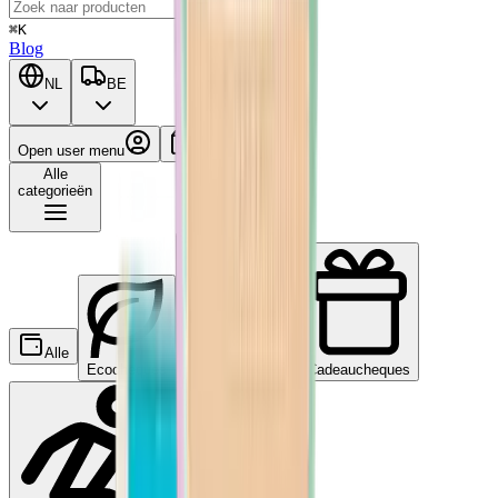
⌘K
Blog
NL
BE
Open user menu
Winkelwagen
Alle
categorieën
Alle
Ecocheques
Maaltijdcheques
Cadeaucheques