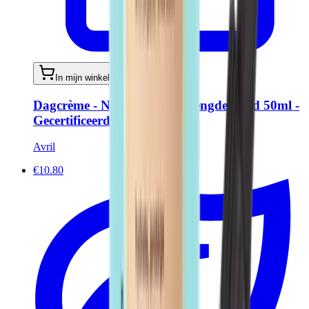
In mijn winkelwagen
Dagcrème - Normale & Gemengde Huid 50ml -
Gecertificeerd Biologisch
Avril
€10.80