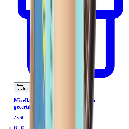
In mijn winkelwagen
Micellair water 500 ml - Biologisch
gecertificeerd
Avril
€8.00