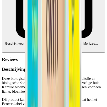
Geschikt voor Ecocheques en Cadeaucheques
Edenred, Monizze… —
koppel uw rekeningen
Reviews
Beschrijving
Deze biologische dagcrème van Avril, met abrikozenpitolie en
biologische sheaboter, is ideaal voor een droge en gevoelige huid.
Kamille bloemenwater en organisch rozenextract zorgen voor een
lichte, bloemige geur.
Dit product kan worden gekocht met ecocheques omdat het het
Ecocert-label voor biologische cosmetica heeft.