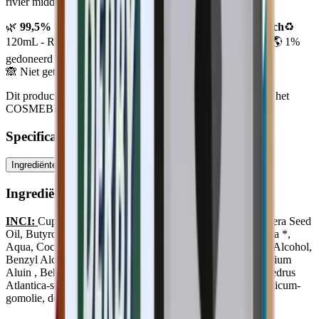
rivier midden in de natuur.
🌿
99,5% van natuurlijke oorsprong & 79,42% biologisch
♻️
120mL - Recyclebare glazen pot ✊🏼 Gemaakt in Frankrijk 🌎 1%
gedoneerd voor de planeet
🙈 Niet getest op dieren
Dit product kan worden gekocht met ecocheques omdat het het
COSMEBIO-label heeft.
Specificaties
Ingrediënten
Gebruiksadvies
Ingrediënten
INCI:
Cupressus Sempervirens Flower Water *, Vitis Vinifera Seed
Oil, Butyrospermum Parkii Butter *, Stearinezuur, Cera Alba *,
Aqua, Cocos Nucifera Oil *, Natriumhydroxide, Arachidyl Alcohol,
Benzyl Alcohol, Citrus Bergamia Peel Oil Expressed *, Kalium
Aluin , Behenylalcohol, Juniperus Communis-fruitolie *, Cedrus
Atlantica-schorsolie *, arachidylglucoside, Canarium Luzonicum-
gomolie, dehydroazijnzuur, limoneen, linalool