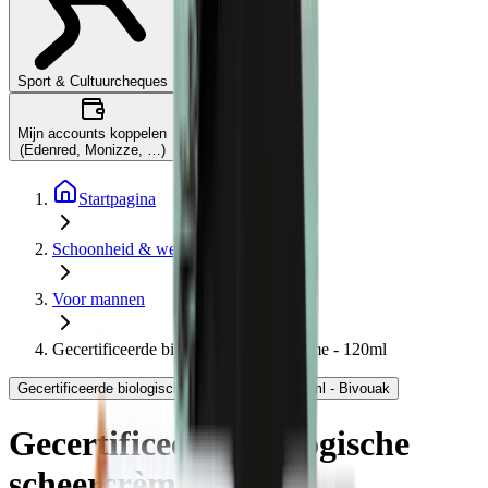
Wat is dit?
Sport & Cultuurcheques
Mijn accounts koppelen
(Edenred, Monizze, …)
Startpagina
Schoonheid & welzijn
Voor mannen
Gecertificeerde biologische scheercrème - 120ml
Gecertificeerde biologische scheercrème - 120ml - Bivouak
Gecertificeerde biologische
scheercrème - 120ml