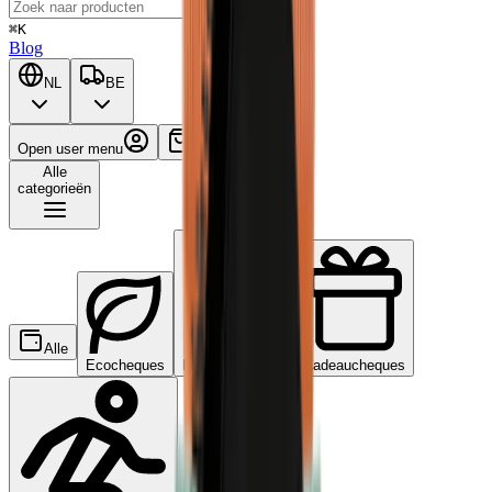
⌘K
Blog
NL
BE
Open user menu
Winkelwagen
Alle
categorieën
Alle
Ecocheques
Maaltijdcheques
Cadeaucheques