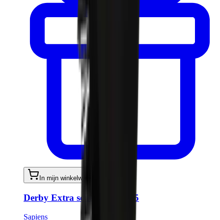
In mijn winkelwagen
Derby Extra scheermesjes x5
Sapiens