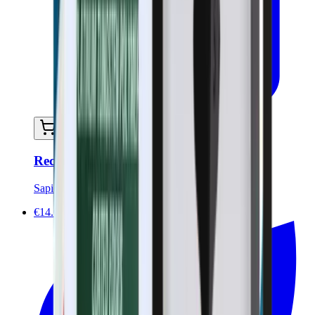
In mijn winkelwagen
Recht scheermes - Wood Edition
Sapiens
€14.00