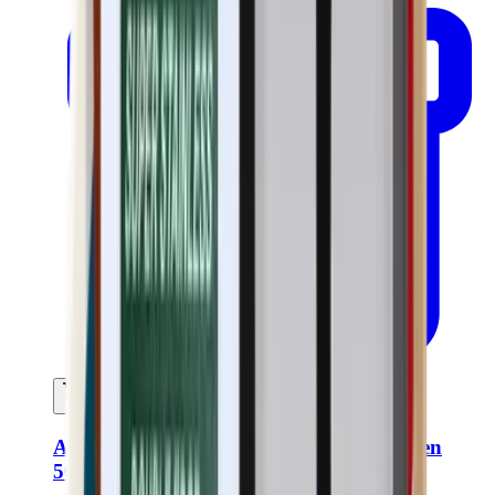
In mijn winkelwagen
Anti-verouderingsverzorging voor mannen
50ml - Gecertificeerd biologisch