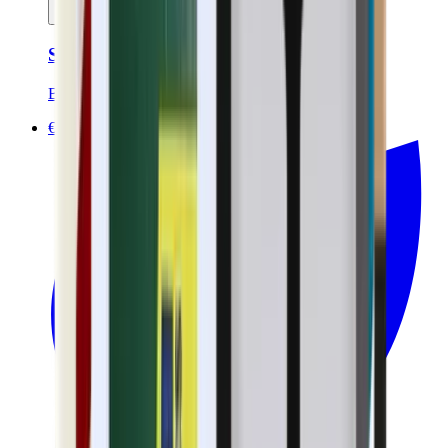
In mijn winkelwagen
Scheerstaaf - 90g
Bivouak
€7.00