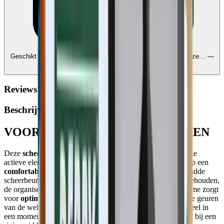
Geschikt voor Ecocheques en Cadeaucheques
Edenred, Monizze… —
koppel uw rekeningen
Reviews
Beschrijving
VOOR PRECISIE BIJ HET SCHEREN
Deze
scheercrème
met een hoge concentratie aan natuurlijke
actieve elementen bereidt de huid en het haar perfect voor op een
comfortabele
en
zachte
scheerbeurt. Voor een klassieke gladde
scheerbeurt of gewoon om de contouren van een baard te behouden,
de organische, niet-schuimende formule van deze scheercrème zorgt
voor
optimale precisie
en
comfort
. De frisse en houtachtige geuren
van de wellustige textuur transformeren je gebruikelijke ritueel in
een moment van
plezier
en
welzijn
. Sluit je ogen, je scheert bij een