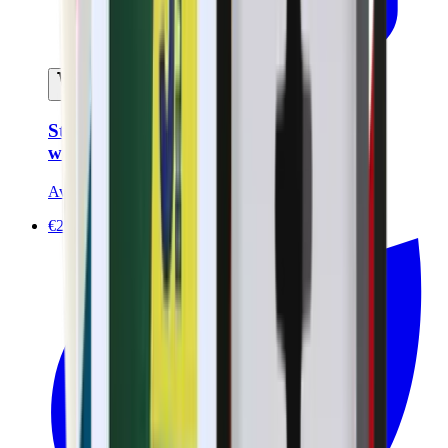
In mijn winkelwagen
Styling- en fixeer-gel voor haar en
wenkbrauwen
Avril
€29.50