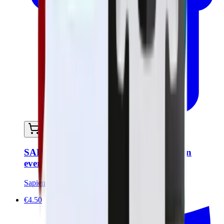
In mijn winkelwagen
SAPIENS Baardborstel in kersenhout en
everzwijnhaar
Sapiens
€4.50