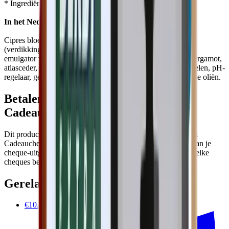
* Ingrediënt uit biologische landbouw
In het Nederlands alstublieft?
Cipres bloemenwater, druivenolie, sheaboter, stearinezuur
(verdikkingsmiddel), bijenwas, water, kokosolie, zoutaluin,
emulgator van natuurlijke oorsprong, essentiële oliën van bergamot,
atlasceder, jeneverbes en elemi, organische conserveermiddelen, pH-
regelaar, geurige stof die van nature aanwezig is in etherische oliën.
Betalen met Ecocheques en
Cadeaucheques
Dit product kan je bij Impactedd betalen met Ecocheques en
Cadeaucheques wanneer het voldoet aan de voorwaarden van je
cheque-uitgever. Tijdens het afrekenen zie je automatisch welke
cheques beschikbaar zijn.
Gerelateerde producten
€10.00