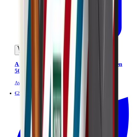
In mijn winkelwagen
Anti-verouderingsverzorging voor mannen
50ml - Gecertificeerd biologisch
Avril
€22.90