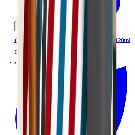
In mijn winkelwagen
Gecertificeerde biologische scheercrème - 120ml
Bivouak
€10.00