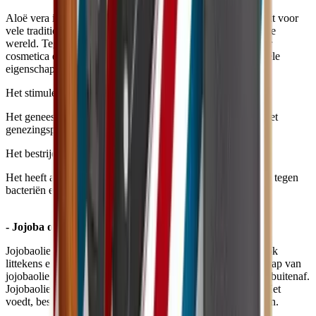
Aloë vera is een plant die al sinds de oudheid wordt gebruikt voor
vele traditionele geneesmiddelen in de warmere delen van de
wereld. Tegenwoordig gebruiken we deze plant vooral voor
cosmetica en dranken. In de cosmetologie heeft aloë vera vele
eigenschappen:
Het stimuleert de aanmaak van collageen.
Het geneest door het ontstekingsproces te verminderen en het
genezingsproces te versnellen.
Het bestrijdt huidveroudering.
Het heeft antiseptische eigenschappen en vormt een barrière tegen
bacteriën en virussen.
- Jojoba olie
Jojobaolie helpt de gevoelige huid te kalmeren. Het helpt ook
littekens en huidstriem te verminderen. Een andere eigenschap van
jojobaolie is dat het de huid beschermt tegen invloeden van buitenaf.
Jojobaolie kan ook worden gebruikt voor haarverzorging. Het
voedt, beschermt en revitaliseert de haarlengte en haarpunten.