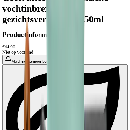
vochtinbrengende
gezichtsverzorging - 50ml
Productinformatie
€44.90
Niet op voorraad
Meld me wanneer beschikbaar