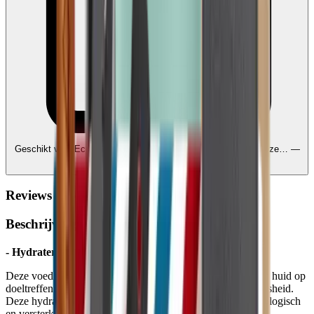
Geschikt voor Ecocheques en Cadeaucheques
Edenred, Monizze… —
koppel uw rekeningen
Reviews
Beschrijving
- Hydraterende gezichtsgel voor mannen -
Deze voedende en verkwikkende gezichtsgel hydrateert uw huid op
doeltreffende wijze en geeft haar een heerlijk gevoel van frisheid.
Deze hydraterende gel voor mannen is 100% natuurlijk, biologisch
en versterkt met actieve bestanddelen, en is multi-purpose: