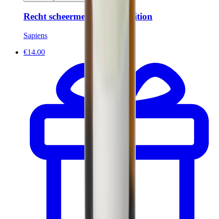
Recht scheermes - Wood Edition
Sapiens
€14.00