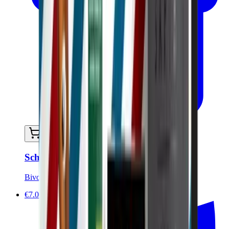
In mijn winkelwagen
Scheerstaaf - 90g
Bivouak
€7.00