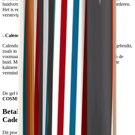
huidveroudering effectief tegen door celvernieuwing te bevorderen.
Het is een olie vol andere deugden: ze tonifieert, hydrateert,
verstevigt, voedt, bestrijdt ontstekingen, ...
- Calendula:
Calendula is een plant die op verschillende gebieden wordt gebruikt,
zoals in de keuken, in de textiel en in de cosmetica. Zijn
voornaamste deugd is het verminderen van het ongemak van de
huid. Met name de calendula bloemblaadjes helpen de huid te
kalmeren, vormen een beschermende antioxidant barrière en
verminderen huidongemakken.
De gel kan worden gekocht met
ecocheques
dankzij het
COSMEBIO-label.
Betalen met Ecocheques en
Cadeaucheques
Dit product kan je bij Impactedd betalen met Ecocheques en