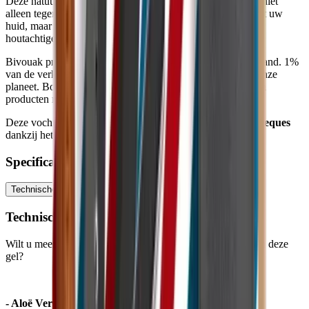
Deze natuurlijke vochtinbrengende gel beschermt uw huid niet
alleen tegen agressieve invloeden van buitenaf en hydrateert uw
huid, maar laat u ook op subtiele wijze achter met heldere,
houtachtige en wilde geur die u teleporteert naar de natuur.
Bivouak produceert zijn cosmetica in Frankrijk en met de hand. 1%
van de verkoop wordt gedoneerd aan een goed doel voor onze
planeet. Bovendien heeft Bivouak zich ertoe verbonden zijn
producten niet op dieren te testen.
Deze vochtinbrengende gel kan worden gekocht met
ecocheques
dankzij het
COSMEBIO label.
Specificaties
Technische informatie
Ingrediënten
Gebruiksadvies
Technische informatie
Wilt u meer weten over de voordelen van de ingrediënten in deze
gel?
- Aloë Vera