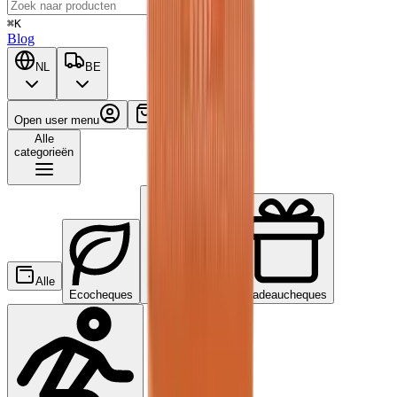
⌘K
Blog
NL
BE
Open user menu
Winkelwagen
Alle
categorieën
Alle
Ecocheques
Maaltijdcheques
Cadeaucheques