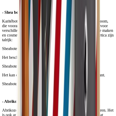
- Shea boter
Karitéboter is een plantaardige olie afkomstig van de karitéboom,
die vooral op de Afrikaanse savannen groeit. Sheaboter kan voor
verschillende doeleinden worden gebruikt: koken, chocolade maken
en cosmetica. De eigenschappen van karitéboter in de cosmetica zijn
talrijk:
Sheaboter beschermt de huid tegen uitdroging.
Het beschermt de huid tegen de zon.
Sheaboter heeft een anti-verouderingseffect op de huid.
Het kan effectief zijn tegen ontstekingen en is ook anti-oxidant.
Sheaboter wordt ook gebruikt als een genezend middel.
- Abrikozenpitolie:
Abrikozenpitolie helpt de huid te revitaliseren en te regenereren. Het
is ook anti-verouderend en anti-oxidant. Abrikozenpitolie gaat