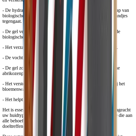
- De hydraterende gel verzacht en verlicht de huid dankzij sap van
biologische aloë vera die als aftershave verlicht en scheerbrandjes
tegengaat.
- De gel verzacht, egaliseert en regenereert de huid dankzij de
biologische jojaba olie.
- Het verzacht de gezichtshuid dankzij organische sheaboter.
- De vochtinbrengende gel zuivert de huid dankzij cipres.
- De gel zorgt voor een gezonde gloed dankzij de biologische
abrikozenpitolie.
- Het verstevigt, verfrist en tonifieert de gezichtshuid dankzij het
bloemenwater van biologische rozemarijn.
- Het helpt de huid te genezen dankzij calendula.
Het is essentieel om een goede gezichtsroutine te hebben, ongeacht
uw huidtype. Kortom, dit is een hydraterende gezichtscrème die aan
alle behoeften van de mannenhuid voldoet: eenvoudig en
doeltreffend !