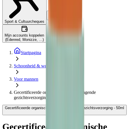
Wat is dit?
Sport & Cultuurcheques
Mijn accounts koppelen
(Edenred, Monizze, …)
Startpagina
Schoonheid & welzijn
Voor mannen
Gecertificeerde organische vochtinbrengende
gezichtsverzorging - 50ml
Gecertificeerde organische vochtinbrengende gezichtsverzorging - 50ml
- Bivouak
Gecertificeerde organische