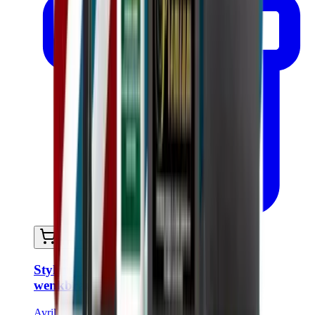
In mijn winkelwagen
Styling- en fixeer-gel voor haar en
wenkbrauwen
Avril