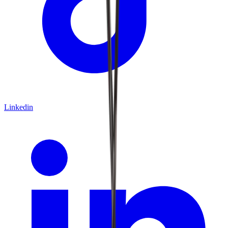
Linkedin