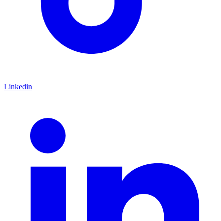
Linkedin