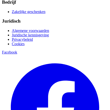
Bedrijf
Zakelijke geschenken
Juridisch
Algemene voorwaarden
Juridische kennisgeving
Privacybeleid
Cookies
Facebook