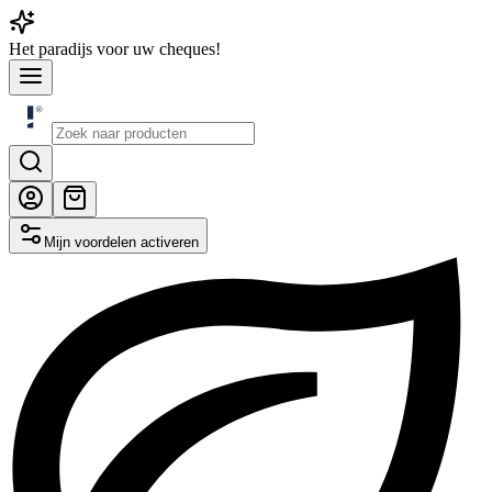
Het
paradijs
voor uw cheques!
Mijn voordelen activeren