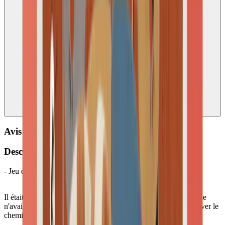
Compatible avec Chèques-cadeaux, Ecochèques et Sport &
Culture
Edenred, Monizze… — liez vos comptes
Avis
Description
- Jeu de stratégie -
Il était une fois... Une montagne très haute dont jamais personne
n'avait pu atteindre la cime. Qui sera le premier alpiniste à trouver le
chemin?