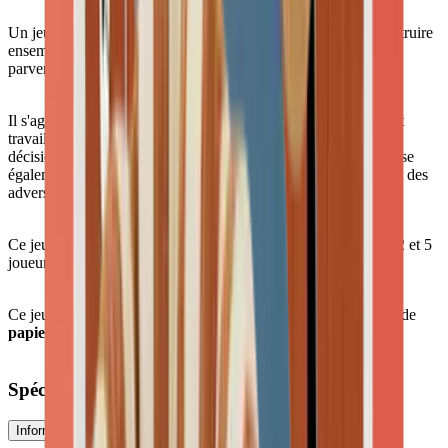
Un jeu de stratégie et d'accords dans lequel nous devrons construire
ensemble un chemin vers le sommet, vaincre les difficultés et
parvenir au sommet.
Il s'agit d'un jeu qui incite à définir des stratégies tout en faisant
travailler l'orientation dans l'espace et en stimulant la prise de
décisions et la nécessité de parvenir à des accords. Le jeu pousse
également les joueurs à planifier leurs coups et à anticiper ceux des
adversaires.
Ce jeu est adapté aux enfants à partir de 7 ans et se joue entre 2 et 5
joueurs.
Ce jeu est achetable avec des
éco-chèques
grâce à l'utilisation de
papier FSC
et de
carton recyclé
.
Spécifications
Informations techniques