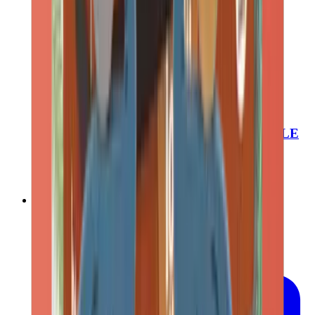
Ajouter au panier
Bricolage Cartes à gratter - 4 ans + - TICKLE
ME
Londji
€28.50