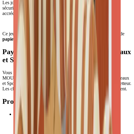
Les jouets Londji ont passé de manière satisfaisante les tests de
sécurité rigoureux menés par des laboratoires indépendants
accrédités auprès des autorités de l'Union européenne.
Ce jeu est achetable avec des
éco-chèques
grâce à l'utilisation de
papier FSC
et de
carton recyclé
.
Payer avec Ecochèques, Chèques-cadeaux
et Sport & Culture
Vous pouvez payer Jeu de stratégie - 7 ans et + - CLIMB THE
MOUNTAIN chez Impactedd avec Ecochèques, Chèques-cadeaux
et Sport & Culture lorsqu'il respecte les conditions de votre émetteur.
Les chèques disponibles s'affichent automatiquement au paiement.
Produits associés
€19.00