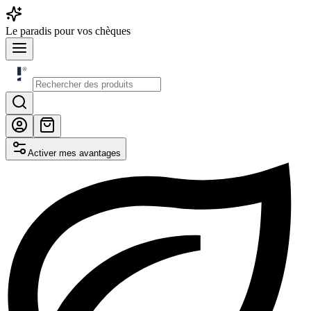
Le
paradis
pour vos chèques
Activer mes avantages